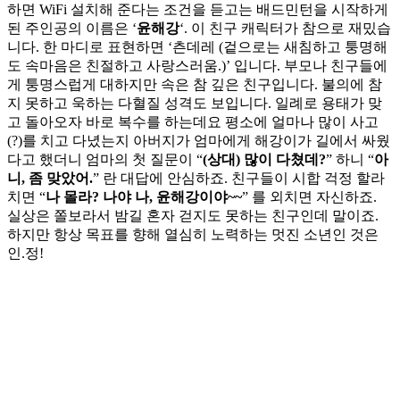
하면 WiFi 설치해 준다는 조건을 듣고는 배드민턴을 시작하게
된 주인공의 이름은 ‘
윤해강
‘. 이 친구 캐릭터가 참으로 재밌습
니다. 한 마디로 표현하면 ‘츤데레 (겉으로는 새침하고 퉁명해
도 속마음은 친절하고 사랑스러움.)’ 입니다. 부모나 친구들에
게 퉁명스럽게 대하지만 속은 참 깊은 친구입니다. 불의에 참
지 못하고 욱하는 다혈질 성격도 보입니다. 일례로 용태가 맞
고 돌아오자 바로 복수를 하는데요 평소에 얼마나 많이 사고
(?)를 치고 다녔는지 아버지가 엄마에게 해강이가 길에서 싸웠
다고 했더니 엄마의 첫 질문이 “
(상대) 많이 다쳤데?
” 하니 “
아
니, 좀 맞았어.
” 란 대답에 안심하죠. 친구들이 시합 걱정 할라
치면 “
나 몰라? 나야 나, 윤해강이야~~
” 를 외치면 자신하죠.
실상은 쫄보라서 밤길 혼자 걷지도 못하는 친구인데 말이죠.
하지만 항상 목표를 향해 열심히 노력하는 멋진 소년인 것은
인.정!