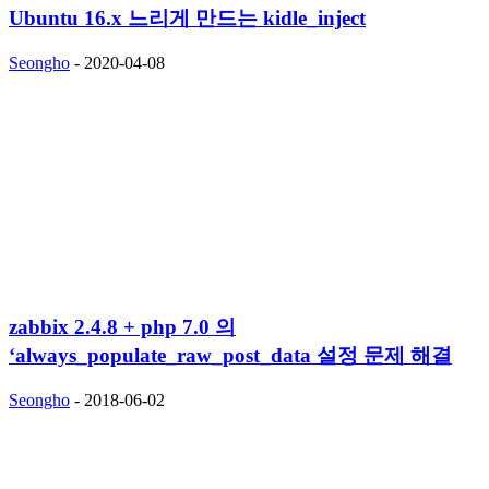
Ubuntu 16.x 느리게 만드는 kidle_inject
Seongho
-
2020-04-08
zabbix 2.4.8 + php 7.0 의
‘always_populate_raw_post_data 설정 문제 해결
Seongho
-
2018-06-02