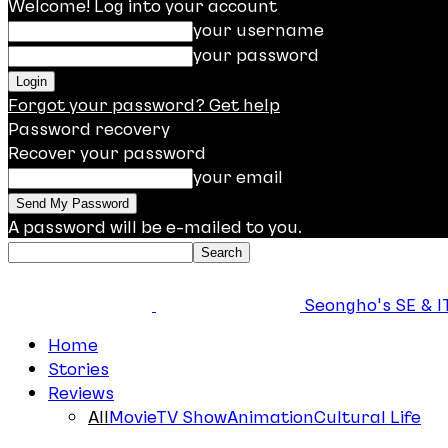
Welcome! Log into your account
your username
your password
Forgot your password? Get help
Password recovery
Recover your password
your email
A password will be e-mailed to you.
Seongho's SE & IT
Home
Stories
Reviews
All
Movie
TV Show
Animation
Cultural Life