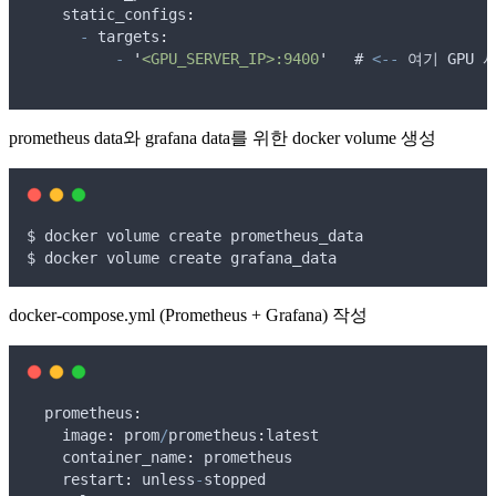
    static_configs
:
-
 targets
:
-
'
<GPU_SERVER_IP>:9400
'
   # 
<--
여기
GPU
prometheus data와 grafana data를 위한 docker volume 생성
$
docker
volume
create
prometheus_data
$
docker
volume
create
grafana_data
docker-compose.yml (Prometheus + Grafana) 작성
  prometheus
:
    image
:
prom
/
prometheus
:
latest
    container_name
:
prometheus
    restart
:
unless
-
stopped