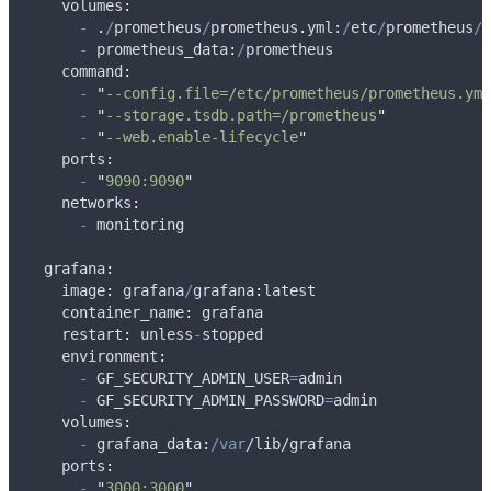
    volumes
:
-
.
/
prometheus
/
prometheus
.
yml
:
/
etc
/
prometheus
/
p
-
 prometheus_data
:
/
prometheus
    command
:
-
"
--config.file=/etc/prometheus/prometheus.yml
-
"
--storage.tsdb.path=/prometheus
"
-
"
--web.enable-lifecycle
"
    ports
:
-
"
9090:9090
"
    networks
:
-
monitoring
  grafana
:
    image
:
grafana
/
grafana
:
latest
    container_name
:
grafana
    restart
:
unless
-
stopped
    environment
:
-
GF_SECURITY_ADMIN_USER
=
admin
-
GF_SECURITY_ADMIN_PASSWORD
=
admin
    volumes
:
-
 grafana_data
:
/var
/
lib
/grafana
    ports
:
-
"
3000:3000
"