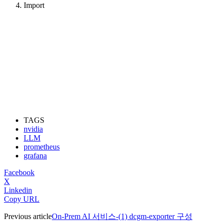
Import
TAGS
nvidia
LLM
prometheus
grafana
Facebook
X
Linkedin
Copy URL
Previous article
On-Prem AI 서비스-(1) dcgm-exporter 구성