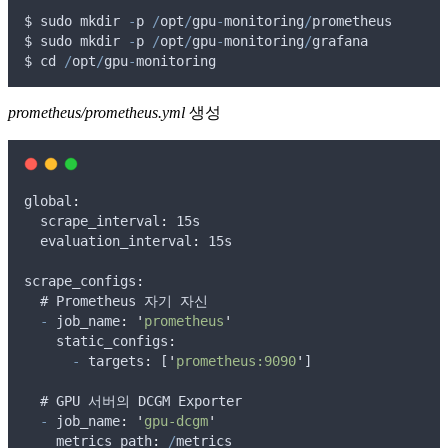
$
sudo
mkdir
-
p
/
opt
/
gpu
-
monitoring
/
prometheus
$
sudo
mkdir
-
p
/
opt
/
gpu
-
monitoring
/
grafana
$
cd
/
opt
/
gpu
-
monitoring
prometheus/prometheus.yml
생성
global
:
  scrape_interval
:
 15
s
  evaluation_interval
:
 15
s
scrape_configs
:
  # 
Prometheus
자기
자신
-
 job_name
:
'
prometheus
'
    static_configs
:
-
 targets
:
 [
'
prometheus:9090
'
]
  # 
GPU
서버의
DCGM
Exporter
-
 job_name
:
'
gpu-dcgm
'
    metrics_path
:
/
metrics