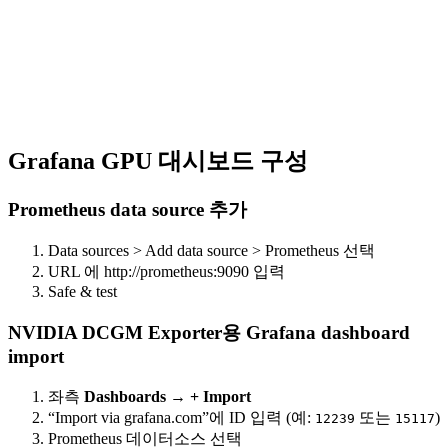
Grafana GPU 대시보드 구성
Prometheus data source 추가
Data sources > Add data source > Prometheus 선택
URL 에 http://prometheus:9090 입력
Safe & test
NVIDIA DCGM Exporter용 Grafana dashboard
import
좌측
Dashboards
→
+ Import
“Import via grafana.com”에 ID 입력 (예:
또는
)
12239
15117
Prometheus 데이터소스 선택