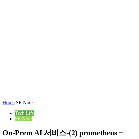
Home
SE Note
Tech Life
SE Note
On-Prem AI 서비스-(2) prometheus +