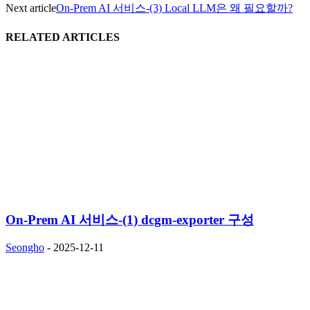
Next article
On-Prem AI 서비스-(3) Local LLM은 왜 필요할까?
RELATED ARTICLES
On-Prem AI 서비스-(1) dcgm-exporter 구성
Seongho
-
2025-12-11