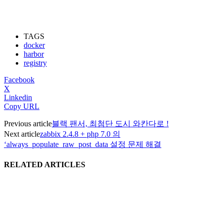
TAGS
docker
harbor
registry
Facebook
X
Linkedin
Copy URL
Previous article
블랙 팬서, 최첨단 도시 와칸다로 !
Next article
zabbix 2.4.8 + php 7.0 의
‘always_populate_raw_post_data 설정 문제 해결
RELATED ARTICLES