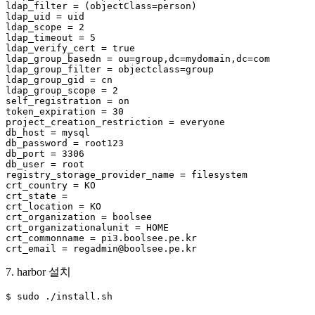
ldap_filter = (objectClass=person)

ldap_uid = uid

ldap_scope = 2

ldap_timeout = 5

ldap_verify_cert = true

ldap_group_basedn = ou=group,dc=mydomain,dc=com

ldap_group_filter = objectclass=group

ldap_group_gid = cn

ldap_group_scope = 2

self_registration = on

token_expiration = 30

project_creation_restriction = everyone

db_host = mysql

db_password = root123

db_port = 3306

db_user = root

registry_storage_provider_name = filesystem

crt_country = KO

crt_state =

crt_location = KO

crt_organization = boolsee

crt_organizationalunit = HOME

crt_commonname = pi3.boolsee.pe.kr

crt_email = regadmin@boolsee.pe.kr
7. harbor 설치
$ sudo ./install.sh