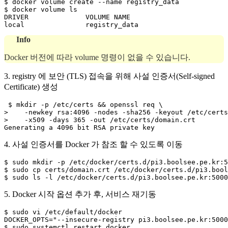
$ docker volume create --name registry_data

$ docker volume ls

DRIVER              VOLUME NAME

Info
Docker 버전에 따라 volume 명령이 없을 수 있습니다.
3. registry 에 보안 (TLS) 접속을 위해 사설 인증서(Self-signed
Certificate) 생성
 $ mkdir -p /etc/certs && openssl req \

>    -newkey rsa:4096 -nodes -sha256 -keyout /etc/certs
>    -x509 -days 365 -out /etc/certs/domain.crt

Generating a 4096 bit RSA private key
4. 사설 인증서를 Docker 가 참조 할 수 있도록 이동
$ sudo mkdir -p /etc/docker/certs.d/pi3.boolsee.pe.kr:5
$ sudo cp certs/domain.crt /etc/docker/certs.d/pi3.bool
5. Docker 시작 옵션 추가 후, 서비스 재기동
$ sudo vi /etc/default/docker 

DOCKER_OPTS="--insecure-registry pi3.boolsee.pe.kr:5000