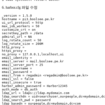
6. harbor.cfg 파일 수정
_version = 1.5.0

hostname = pi3.boolsee.pe.kr

ui_url_protocol = http

max_job_workers = 50

customize_crt = on

secretkey_path = /data

admiral_url = NA

log_rotate_count = 50

log_rotate_size = 200M

http_proxy =

https_proxy =

no_proxy = 127.0.0.1,localhost,ui

email_identity =

email_server = mail.boolsee.pe.kr

email_server_port = 25

email_username =

email_password =

email_from = regadmin <regadmin@boolsee.pe.kr>

email_ssl = false

email_insecure = true

harbor_admin_password = Harbor12345

auth_mode = db_auth

ldap_url = ldaps://ldap.mydomain.com

ldap_searchdn = uid=searchuser,ou=people,dc=mydomain,dc
ldap_search_pwd = password

ldap_basedn = ou=people,dc=mydomain,dc=com
