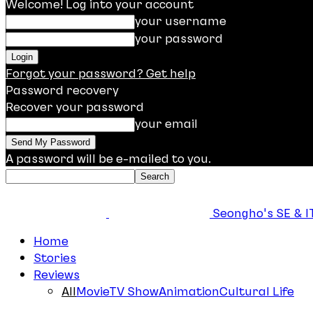
Welcome! Log into your account
your username
your password
Forgot your password? Get help
Password recovery
Recover your password
your email
A password will be e-mailed to you.
Seongho's SE & IT
Home
Stories
Reviews
All
Movie
TV Show
Animation
Cultural Life