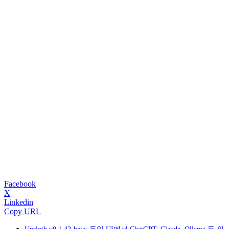
Facebook
X
Linkedin
Copy URL
Unsloth v0.1.42-beta: 동일 UI에서 ChatGPT, Claude, Ollama 등 외