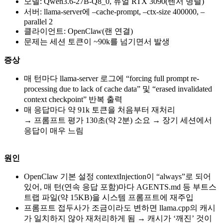
모델: Qwen3.6-27B-Q8_0, 듀얼 RTX 3090(텐서 병렬)
서버: llama-server에 –cache-prompt, –ctx-size 400000, –
parallel 2
클라이언트: OpenClaw(랜 연결)
문제는 세션 토큰이 ~90k를 넘기면서 발생
증상
매 턴마다 llama-server 로그에 “forcing full prompt re-
processing due to lack of cache data” 및 “erased invalidated
context checkpoint” 반복 출력
매 응답마다 약 91k 토큰을 처음부터 재처리
→ 프롬프트 평가 130초(약 2분) 소요 → 장기 세션에서
응답이 매우 느림
원인
OpenClaw 기본 설정 contextInjection이 “always”로 되어
있어, 매 턴(연속 응답 포함)마다 AGENTS.md 등 부트스
트랩 파일(약 15KB)을 시스템 프롬프트에 재주입
프롬프트 접두사가 조금이라도 변하면 llama.cpp의 캐시
가 일치하지 않아 재처리하게 됨 → 캐시가 ‘깨진’ 것이