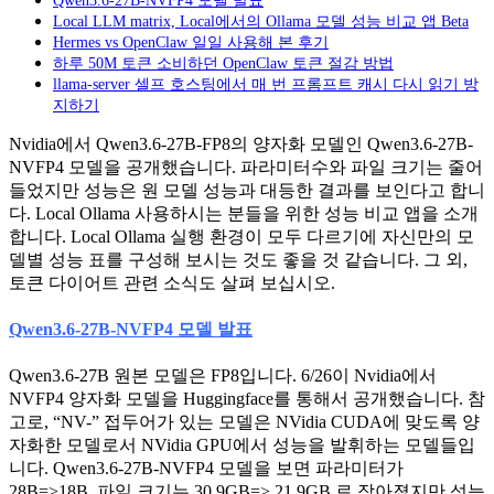
Local LLM matrix, Local에서의 Ollama 모델 성능 비교 앱 Beta
Hermes vs OpenClaw 일일 사용해 본 후기
하루 50M 토큰 소비하던 OpenClaw 토큰 절감 방법
llama-server 셀프 호스팅에서 매 번 프롬프트 캐시 다시 읽기 방
지하기
Nvidia에서 Qwen3.6-27B-FP8의 양자화 모델인 Qwen3.6-27B-
NVFP4 모델을 공개했습니다. 파라미터수와 파일 크기는 줄어
들었지만 성능은 원 모델 성능과 대등한 결과를 보인다고 합니
다. Local Ollama 사용하시는 분들을 위한 성능 비교 앱을 소개
합니다. Local Ollama 실행 환경이 모두 다르기에 자신만의 모
델별 성능 표를 구성해 보시는 것도 좋을 것 같습니다. 그 외,
토큰 다이어트 관련 소식도 살펴 보십시오.
Qwen3.6-27B-NVFP4 모델 발표
Qwen3.6-27B 원본 모델은 FP8입니다. 6/26이 Nvidia에서
NVFP4 양자화 모델을 Huggingface를 통해서 공개했습니다. 참
고로, “NV-” 접두어가 있는 모델은 NVidia CUDA에 맞도록 양
자화한 모델로서 NVidia GPU에서 성능을 발휘하는 모델들입
니다. Qwen3.6-27B-NVFP4 모델을 보면 파라미터가
28B=>18B, 파일 크기는 30.9GB=> 21.9GB 로 작아졌지만 성능