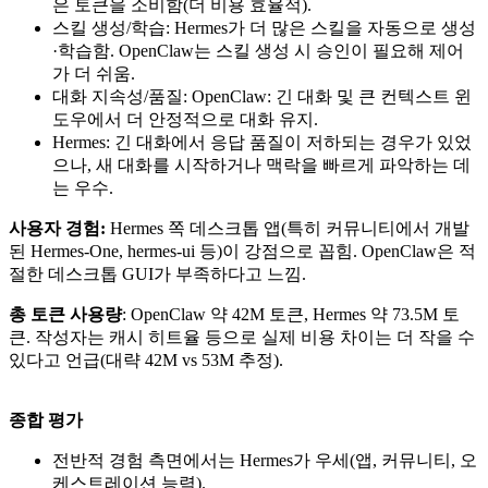
은 토큰을 소비함(더 비용 효율적).
스킬 생성/학습: Hermes가 더 많은 스킬을 자동으로 생성
·학습함. OpenClaw는 스킬 생성 시 승인이 필요해 제어
가 더 쉬움.
대화 지속성/품질: OpenClaw: 긴 대화 및 큰 컨텍스트 윈
도우에서 더 안정적으로 대화 유지.
Hermes: 긴 대화에서 응답 품질이 저하되는 경우가 있었
으나, 새 대화를 시작하거나 맥락을 빠르게 파악하는 데
는 우수.
사용자 경험:
Hermes 쪽 데스크톱 앱(특히 커뮤니티에서 개발
된 Hermes-One, hermes-ui 등)이 강점으로 꼽힘. OpenClaw은 적
절한 데스크톱 GUI가 부족하다고 느낌.
총 토큰 사용량
: OpenClaw 약 42M 토큰, Hermes 약 73.5M 토
큰. 작성자는 캐시 히트율 등으로 실제 비용 차이는 더 작을 수
있다고 언급(대략 42M vs 53M 추정).
종합 평가
전반적 경험 측면에서는 Hermes가 우세(앱, 커뮤니티, 오
케스트레이션 능력).