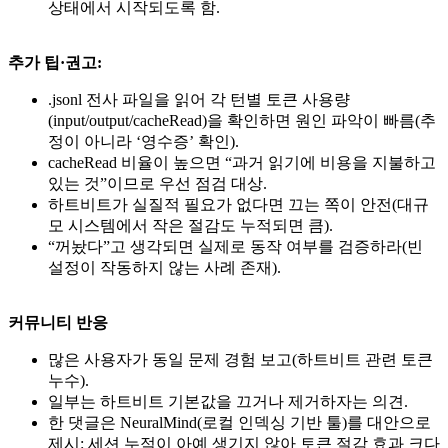
상태에서 시작되도록 함.
추가 팁·권고:
.jsonl 전사 파일을 읽어 각 턴별 토큰 사용량
(input/output/cacheRead)을 확인하면 원인 파악이 빠름(추
정이 아니라 ‘영수증’ 확인).
cacheRead 비율이 높으면 “과거 읽기에 비용을 지불하고
있는 것”이므로 우선 점검 대상.
하트비트가 실질적 필요가 없다면 끄는 쪽이 안전(대규
모 시스템에서 작은 절감도 누적되면 큼).
“꺼놨다”고 생각되면 실제로 동작 여부를 검증하라(빈
설정이 작동하지 않는 사례 존재).
커뮤니티 반응
많은 사용자가 동일 문제 경험 보고(하트비트 관련 토큰
누수).
일부는 하트비트 기본값을 끄거나 제거하자는 의견.
한 댓글은 NeuralMind(로컬 인덱싱 기반 툴)를 대안으로
제시: 세션 누적이 아예 생기지 않아 토큰 절감 효과 크다