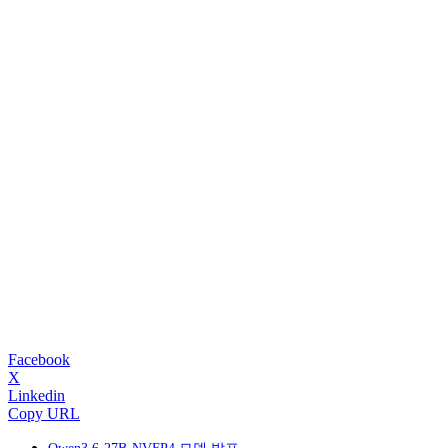
Facebook
X
Linkedin
Copy URL
Qwen3.6-27B-NVFP4 모델 발표