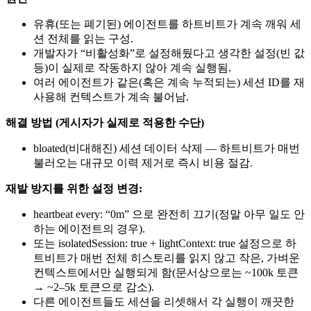
유휴(또는 폐기된) 에이전트를 하트비트가 계속 깨워 세
션 전체를 읽는 구성.
개발자가 “비활성화”로 설정해뒀다고 생각한 설정(빈 값
등)이 실제로 작동하지 않아 계속 실행됨.
여러 에이전트가 같은(혹은 계속 누적되는) 세션 ID를 재
사용해 컨텍스트가 계속 불어남.
해결 방법 (게시자가 실제로 적용한 수단)
bloated(비대해진) 세션 데이터 삭제 — 하트비트가 매번
불러오는 대규모 이력 제거로 즉시 비용 절감.
재발 방지를 위한 설정 변경:
heartbeat every: “0m” 으로 완전히 끄기(정말 아무 일도 안
하는 에이전트의 경우).
또는 isolatedSession: true + lightContext: true 설정으로 하
트비트가 매번 전체 히스토리를 읽지 않고 작은, 가벼운
컨텍스트에서만 실행되게 함(문서상으로는 ~100k 토큰
→ ~2–5k 토큰으로 감소).
다른 에이전트들도 세션을 리셋해서 각 실행이 깨끗한