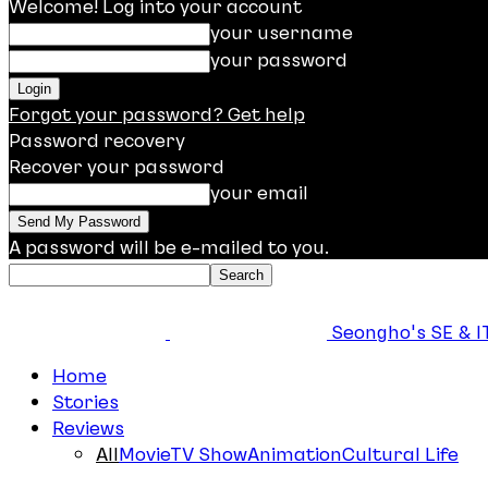
Welcome! Log into your account
your username
your password
Forgot your password? Get help
Password recovery
Recover your password
your email
A password will be e-mailed to you.
Seongho's SE & IT
Home
Stories
Reviews
All
Movie
TV Show
Animation
Cultural Life