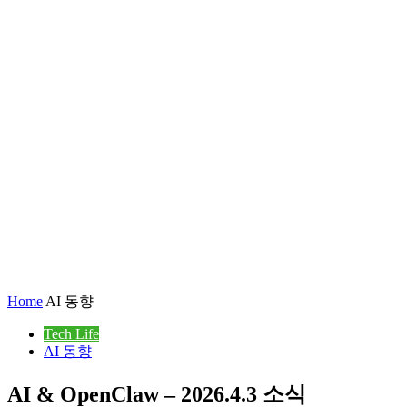
Home
AI 동향
Tech Life
AI 동향
AI & OpenClaw – 2026.4.3 소식