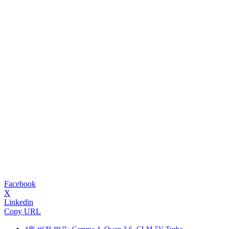
Facebook
X
Linkedin
Copy URL
4월 버전 발표: Gemma 4, Qwen 3.6, GLM-5V-Turbo