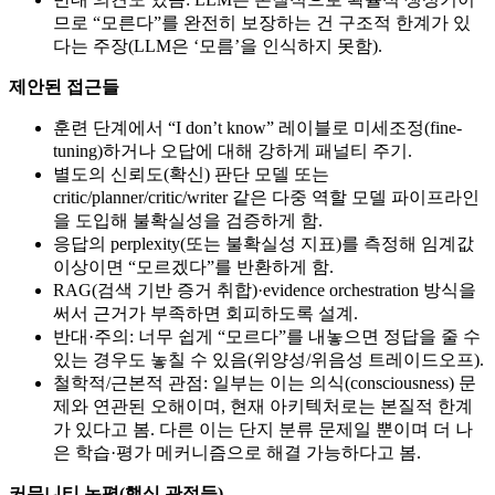
므로 “모른다”를 완전히 보장하는 건 구조적 한계가 있
다는 주장(LLM은 ‘모름’을 인식하지 못함).
제안된 접근들
훈련 단계에서 “I don’t know” 레이블로 미세조정(fine-
tuning)하거나 오답에 대해 강하게 패널티 주기.
별도의 신뢰도(확신) 판단 모델 또는
critic/planner/critic/writer 같은 다중 역할 모델 파이프라인
을 도입해 불확실성을 검증하게 함.
응답의 perplexity(또는 불확실성 지표)를 측정해 임계값
이상이면 “모르겠다”를 반환하게 함.
RAG(검색 기반 증거 취합)·evidence orchestration 방식을
써서 근거가 부족하면 회피하도록 설계.
반대·주의: 너무 쉽게 “모르다”를 내놓으면 정답을 줄 수
있는 경우도 놓칠 수 있음(위양성/위음성 트레이드오프).
철학적/근본적 관점: 일부는 이는 의식(consciousness) 문
제와 연관된 오해이며, 현재 아키텍처로는 본질적 한계
가 있다고 봄. 다른 이는 단지 분류 문제일 뿐이며 더 나
은 학습·평가 메커니즘으로 해결 가능하다고 봄.
커뮤니티 논평(핵심 관점들)