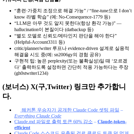
“훈련·가중치 조정으로 해결 가능” / “fine-tune으로 I don’t
know 라벨 학습” (예: No-Consequence-1779 등)
“LLM은 아무 것도 알지 못한다(항상 환각 가능)” —
hallucination이 본질이다 (datbackup 등)
“별도 모델로 신뢰도/메타인지 판단을 해야 한다”
(Helpful-Account3311 등)
critic/planner/writer 루프나 evidence-driven 설계로 실용적
해결을 시도 중(예: sn2006gy의 경험 공유)
구현적 팁: 높은 perplexity(또는 불확실성)일 때 ‘모르겠
다’ 출력하도록 설정하면 간단히 적용 가능하다는 주장
(gh0stwriter1234)
(보너스) X(구,Twitter) 링크만 추가합니
다.
해커톤 우승자가 공개한 Claude Code 셋팅 파일
–
Everything Claude Code
Claude.md 파일로 출력 토큰 60% 감소
–
Claude-token-
efficient
Claude Code 소스코드 유출된 걸로 클로드 토큰 덜 먹게