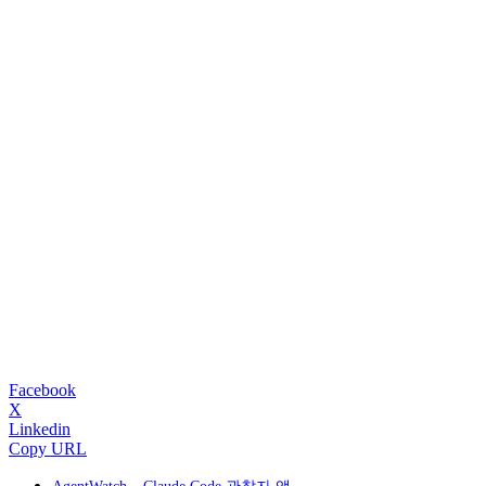
Facebook
X
Linkedin
Copy URL
AgentWatch – Claude Code 관찰자 앱