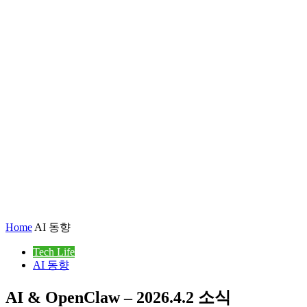
Home
AI 동향
Tech Life
AI 동향
AI & OpenClaw – 2026.4.2 소식