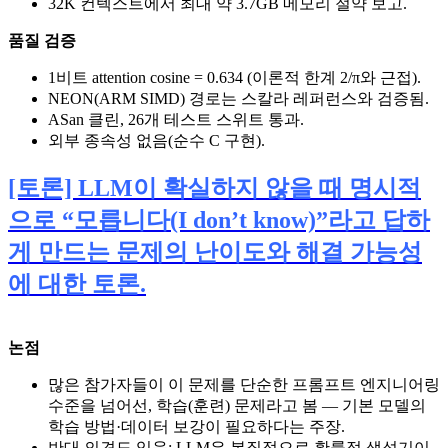
32K 컨텍스트에서 최대 약 3.7GB 메모리 절약 보고.
품질 검증
1비트 attention cosine = 0.634 (이론적 한계 2/π와 근접).
NEON(ARM SIMD) 경로는 스칼라 레퍼런스와 검증됨.
ASan 클린, 26개 테스트 스위트 통과.
외부 종속성 없음(순수 C 구현).
[토론] LLM이 확실하지 않을 때 명시적
으로 “모릅니다(I don’t know)”라고 답하
게 만드는 문제의 난이도와 해결 가능성
에 대한 토론.
논점
많은 참가자들이 이 문제를 단순한 프롬프트 엔지니어링
수준을 넘어선, 학습(훈련) 문제라고 봄 — 기본 모델의
학습 방법·데이터 보강이 필요하다는 주장.
반대 의견도 있음: LLM은 본질적으로 확률적 생성기이