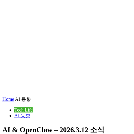
Home
AI 동향
Tech Life
AI 동향
AI & OpenClaw – 2026.3.12 소식