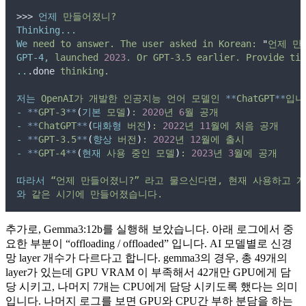
>>> 
언제
만들어졌니?
Thinking...
We
need
to
answer.
The
user
asked
in
Korean:
"
언제 만
GPT-4,
launched
2023
.
Or
GPT-3.5
earlier.
Provide
tim
..
.done 
thinking.
저는
OpenAI가
개발한
인공지능
언어
모델인
**
ChatGPT
**
입니
-
**
GPT‑3
**
(
기본
모델
)
:
2020
년
6
월
공개
-
**
ChatGPT
**
(
대화형
버전
)
:
2022
년
11
월에
처음
공개
-
**
GPT‑3.5
**
(
향상
버전
)
:
2022
년
12
월에
출시
-
**
GPT‑4
**
(
현재
사용
중인
모델
)
:
2023
년
3
월에
공개
따라서
“언제
만들어졌니?”
라고
물으신다면,
현재
사용하고
계
와
같은
시기에
만들어졌습니다.
추가로, Gemma3:12b를 실행해 보았습니다. 아래 로그에서 중
요한 부분이 “offloading / offloaded” 입니다. AI 모델별로 신경
망 layer 개수가 다르다고 합니다. gemma3의 경우, 총 49개의
layer가 있는데 GPU VRAM 이 부족해서 42개만 GPU에게 담
당 시키고, 나머지 7개는 CPU에게 담당 시키도록 했다는 의미
입니다. 나머지 로그를 보면 GPU와 CPU간 부하 분담을 하는