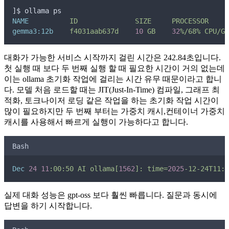
]$ ollama ps
NAME
ID
SIZE
PROCESSOR
gemma3:12b
f4031aab637d
10
GB
32
%/68%
CPU/GP
대화가 가능한 서비스 시작까지 걸린 시간은 242.84초입니다.
첫 실행 때 보다 두 번째 실행 할 때 필요한 시간이 거의 없는데
이는 ollama 초기화 작업에 걸리는 시간 유무 때문이라고 합니
다. 모델 처음 로드할 때는 JIT(Just‑In‑Time) 컴파일, 그래프 최
적화, 토크나이저 로딩 같은 작업을 하는 초기화 작업 시간이
많이 필요하지만 두 번째 부터는 가중치 캐시,컨테이너 가중치
캐시를 사용해서 빠르게 실행이 가능하다고 합니다.
Bash
Dec
24
11
:00:50
AI
ollama[
1562
]:
time=
2025
-12-24T11:0
실제 대화 성능은 gpt-oss 보다 훨씬 빠릅니다. 질문과 동시에
답변을 하기 시작합니다.