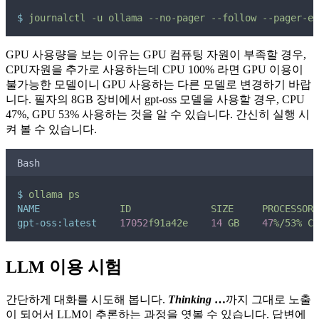
$
journalctl
-u
ollama
--no-pager
--follow
--pager-en
GPU 사용량을 보는 이유는 GPU 컴퓨팅 자원이 부족할 경우,
CPU자원을 추가로 사용하는데 CPU 100% 라면 GPU 이용이
불가능한 모델이니 GPU 사용하는 다른 모델로 변경하기 바랍
니다. 필자의 8GB 장비에서 gpt-oss 모델을 사용할 경우, CPU
47%, GPU 53% 사용하는 것을 알 수 있습니다. 간신히 실행 시
켜 볼 수 있습니다.
Bash
$
ollama
ps
NAME
ID
SIZE
PROCESSOR
gpt-oss:latest
17052
f91a42e
14
GB
47
%/53%
CP
LLM 이용 시험
간단하게 대화를 시도해 봅니다.
Thinking
…
까지 그대로 노출
이 되어서 LLM이 추론하는 과정을 엿볼 수 있습니다. 답변에