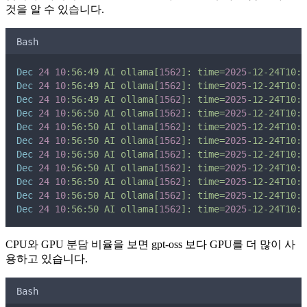
것을 알 수 있습니다.
Bash
Dec
24
10
:56:49
AI
ollama[
1562
]:
time=
2025
-12-24T10:5
Dec
24
10
:56:49
AI
ollama[
1562
]:
time=
2025
-12-24T10:5
Dec
24
10
:56:49
AI
ollama[
1562
]:
time=
2025
-12-24T10:5
Dec
24
10
:56:50
AI
ollama[
1562
]:
time=
2025
-12-24T10:5
Dec
24
10
:56:50
AI
ollama[
1562
]:
time=
2025
-12-24T10:5
Dec
24
10
:56:50
AI
ollama[
1562
]:
time=
2025
-12-24T10:5
Dec
24
10
:56:50
AI
ollama[
1562
]:
time=
2025
-12-24T10:5
Dec
24
10
:56:50
AI
ollama[
1562
]:
time=
2025
-12-24T10:5
Dec
24
10
:56:50
AI
ollama[
1562
]:
time=
2025
-12-24T10:5
Dec
24
10
:56:50
AI
ollama[
1562
]:
time=
2025
-12-24T10:5
Dec
24
10
:56:50
AI
ollama[
1562
]:
time=
2025
-12-24T10:5
CPU와 GPU 분담 비율을 보면 gpt-oss 보다 GPU를 더 많이 사
용하고 있습니다.
Bash