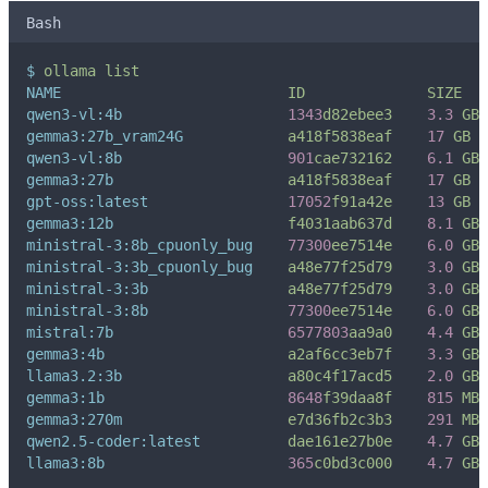
Bash
$
ollama
list
NAME
ID
SIZE
qwen3-vl:4b
1343
d82ebee3
3.3
GB
gemma3:27b_vram24G
a418f5838eaf
17
GB
qwen3-vl:8b
901
cae732162
6.1
GB
gemma3:27b
a418f5838eaf
17
GB
gpt-oss:latest
17052
f91a42e
13
GB
gemma3:12b
f4031aab637d
8.1
GB
ministral-3:8b_cpuonly_bug
77300
ee7514e
6.0
GB
ministral-3:3b_cpuonly_bug
a48e77f25d79
3.0
GB
ministral-3:3b
a48e77f25d79
3.0
GB
ministral-3:8b
77300
ee7514e
6.0
GB
mistral:7b
6577803
aa9a0
4.4
GB
gemma3:4b
a2af6cc3eb7f
3.3
GB
llama3.2:3b
a80c4f17acd5
2.0
GB
gemma3:1b
8648
f39daa8f
815
MB
gemma3:270m
e7d36fb2c3b3
291
MB
qwen2.5-coder:latest
dae161e27b0e
4.7
GB
llama3:8b
365
c0bd3c000
4.7
GB