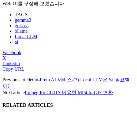
Web UI를 구성해 보겠습니다.
TAGS
gemma3
gpt-oss
ollama
Local LLM
ai
Facebook
X
Linkedin
Copy URL
Previous article
On-Prem AI 서비스-(3) Local LLM은 왜 필요할
까?
Next article
ffmpeg for CUDA 이용한 MP4-to-GIF 변환
RELATED ARTICLES