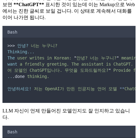
보면
**ChatGPT**
표시한 것이 있는데 이는 Markup으로 Web
에서는 진한 글씨로 보일 겁니다. 이 상태로 계속해서 대화를
이어 나가면 됩니다.
Bash
>>> 
안녕?
너는
누구니?
Thinking...
The
user
writes
in
Korean:
"
안녕? 너는 누구니?
"
meanin
want
a
friendly
greeting.
The
assistant
is
ChatGPT.
W
어 모델인 ChatGPT입니다. 무엇을 도와드릴까요?
"
Provide
fr
..
.done 
thinking.
안녕하세요!
저는
OpenAI가
만든
인공지능
언어
모델
**
ChatG
LLM 자신이 언제 만들어진 모델인지도 잘 인지하고 있습니
다.
Bash