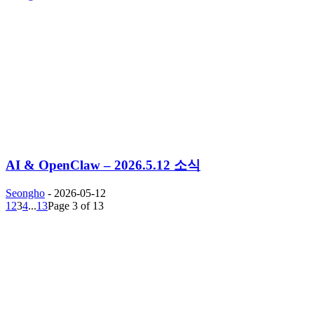
AI & OpenClaw – 2026.5.12 소식
Seongho
-
2026-05-12
1
2
3
4
...
13
Page 3 of 13