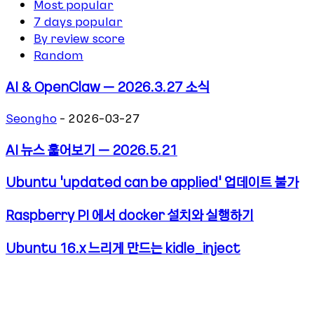
Most popular
7 days popular
By review score
Random
AI & OpenClaw – 2026.3.27 소식
Seongho
-
2026-03-27
AI 뉴스 훑어보기 – 2026.5.21
Ubuntu ‘updated can be applied’ 업데이트 불가
Raspberry PI 에서 docker 설치와 실행하기
Ubuntu 16.x 느리게 만드는 kidle_inject