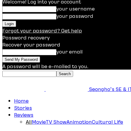
Welcome! Log into your account
your username
your password
Forgot your password? Get help
Password recovery
Recover your password
your email
A password will be e-mailed to you.
Seongho's SE & IT
Home
Stories
Reviews
All
Movie
TV Show
Animation
Cultural Life