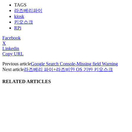
TAGS
라즈베리파이
kiosk
키오스크
RPi
Facebook
X
Linkedin
Copy URL
Previous article
Google Search Console-Missing field Warning
Next article
라즈베리 파이+라즈비안 OS 기반 키오스크
RELATED ARTICLES