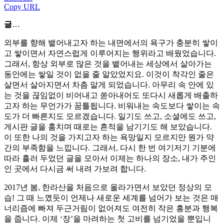
Copy URL
글
…
외부를 향해 뱉어내고자 하는 내면에서의 욕구가 충분히 쌓이
고 쌓이면서 자연스럽게 이루어지는 행위라고 배웠었습니다.
그래서, 항상 외부로 많은 것을 뱉어내는 세상에서 살아가는
동안에는 쌓일 것이 없을 줄 알았었지요. 이것이 착각인 줄은
살면서 살아지면서 차츰 알게 되었습니다. 아무리 속 안에 있
는 것을 끊임없이 비어내고 쏟아내어도 또다시 새롭게 배출하
고자 하는 무언가가 꿈틀됩니다. 비워내는 속도보다 쌓이는 속
도가 더 빠른지도 모르겠습니다. 일기도 쓰고, 소셜에도 쓰고,
게시판 글을 훔치며 때로는 흔적을 남기기도 해 보았습니다.
이 또한 나의 것을 가지고자 하는 욕망일지 모르지만 뭔가 약
간의 부족함을 느낍니다. 그래서, 다시 한 번 여기저기 기분에
따라 흘러 두었던 글을 모아서 이제는 하나의 장소, 내가 주인
인 곳에서 다시금 써 내려 가보려 합니다.
2017년 봄, 한라산을 처음으로 올라가면서 보았던 정상의 모
습! 그 때 느꼈듯이 언제나 새로운 세계를 넘어가 보는 것은 매
너리즘에 빠져 두근거림이 없어져도 여전히 작은 흥분과 행복
을 줍니다. 이제 ‘장’을 마려하는 첫 고비를 넘기었을 뿐입니