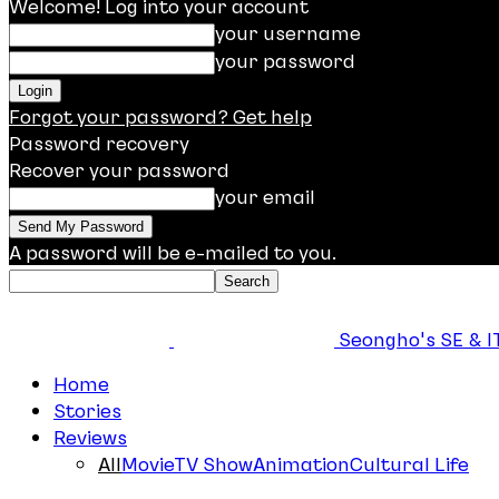
Welcome! Log into your account
your username
your password
Forgot your password? Get help
Password recovery
Recover your password
your email
A password will be e-mailed to you.
Seongho's SE & IT
Home
Stories
Reviews
All
Movie
TV Show
Animation
Cultural Life