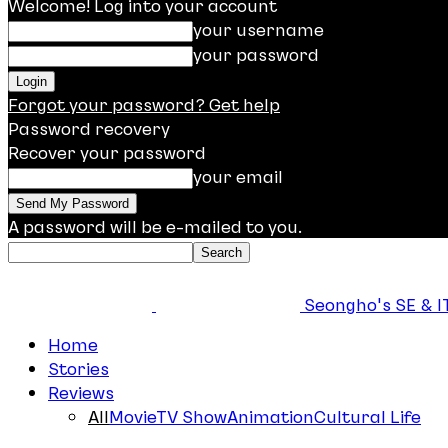
Welcome! Log into your account
your username
your password
Forgot your password? Get help
Password recovery
Recover your password
your email
A password will be e-mailed to you.
Seongho's SE & IT
Home
Stories
Reviews
All
Movie
TV Show
Animation
Cultural Life