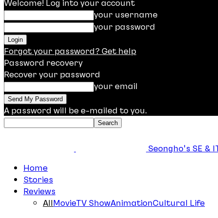
Welcome! Log into your account
your username
your password
Forgot your password? Get help
Password recovery
Recover your password
your email
A password will be e-mailed to you.
Seongho's SE & IT
Home
Stories
Reviews
All
Movie
TV Show
Animation
Cultural Life