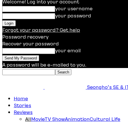
Welcome! Log into your account
your username
your password
Forgot your password? Get help
Password recovery
Recover your password
your email
A password will be e-mailed to you.
Seongho's SE & IT
Home
Stories
Reviews
All
Movie
TV Show
Animation
Cultural Life