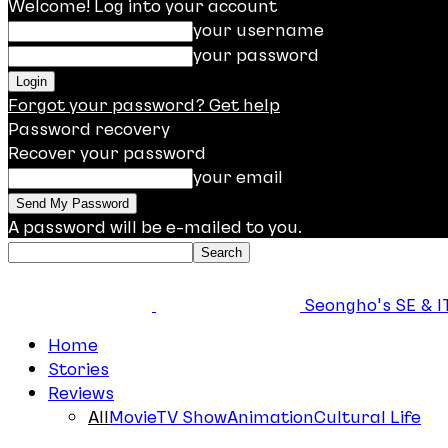
Welcome! Log into your account
your username
your password
Forgot your password? Get help
Password recovery
Recover your password
your email
A password will be e-mailed to you.
Seongho's SE & IT
Home
Stories
Reviews
All
Movie
TV Show
Animation
Cultural Life