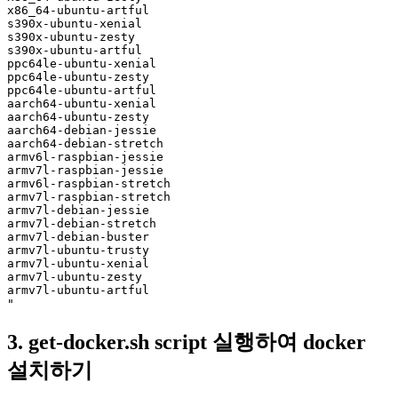
x86_64-ubuntu-artful

s390x-ubuntu-xenial

s390x-ubuntu-zesty

s390x-ubuntu-artful

ppc64le-ubuntu-xenial

ppc64le-ubuntu-zesty

ppc64le-ubuntu-artful

aarch64-ubuntu-xenial

aarch64-ubuntu-zesty

aarch64-debian-jessie

aarch64-debian-stretch

armv6l-raspbian-jessie

armv7l-raspbian-jessie

armv6l-raspbian-stretch

armv7l-raspbian-stretch

armv7l-debian-jessie

armv7l-debian-stretch

armv7l-debian-buster

armv7l-ubuntu-trusty

armv7l-ubuntu-xenial

armv7l-ubuntu-zesty

armv7l-ubuntu-artful

3.
get-docker.sh
script 실행하여 docker
설치하기