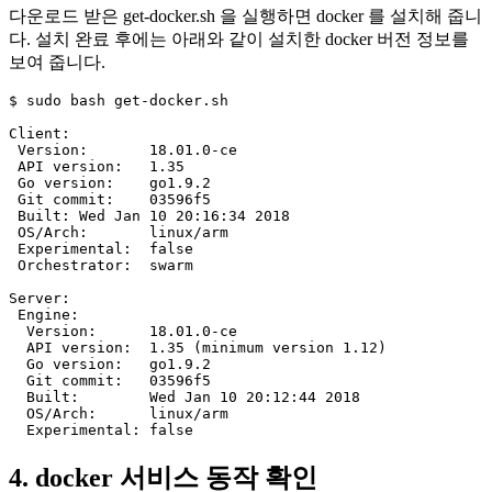
다운로드 받은
get-docker.sh
을 실행하면 docker 를 설치해 줍니
다. 설치 완료 후에는 아래와 같이 설치한 docker 버전 정보를
보여 줍니다.
$ sudo bash get-docker.sh

Client:

 Version:	18.01.0-ce

 API version:	1.35

 Go version:	go1.9.2

 Git commit:	03596f5

 Built:	Wed Jan 10 20:16:34 2018

 OS/Arch:	linux/arm

 Experimental:	false

 Orchestrator:	swarm

Server:

 Engine:

  Version:	18.01.0-ce

  API version:	1.35 (minimum version 1.12)

  Go version:	go1.9.2

  Git commit:	03596f5

  Built:	Wed Jan 10 20:12:44 2018

  OS/Arch:	linux/arm

4. docker 서비스 동작 확인