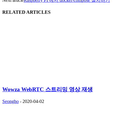
Next article
Raspberry PI 에서 docker-compose 설치하기
RELATED ARTICLES
Wowza WebRTC 스트리밍 영상 재생
Seongho
-
2020-04-02